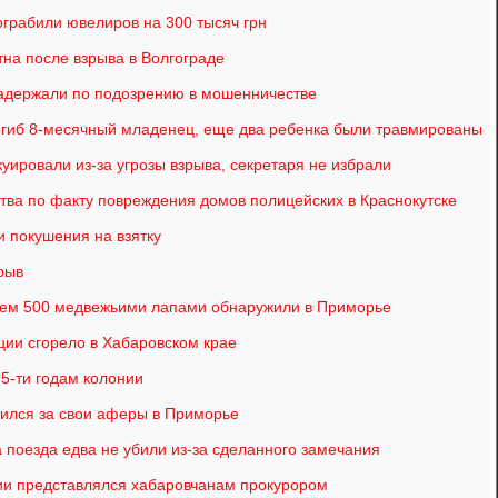
ограбили ювелиров на 300 тысяч грн
тна после взрыва в Волгограде
адержали по подозрению в мошенничестве
гиб 8-месячный младенец, еще два ребенка были травмированы
уировали из-за угрозы взрыва, секретаря не избрали
тва по факту повреждения домов полицейских в Краснокутске
и покушения на взятку
рыв
 чем 500 медвежьими лапами обнаружили в Приморье
ии сгорело в Хабаровском крае
5-ти годам колонии
тился за свои аферы в Приморье
 поезда едва не убили из-за сделанного замечания
ии представлялся хабаровчанам прокурором