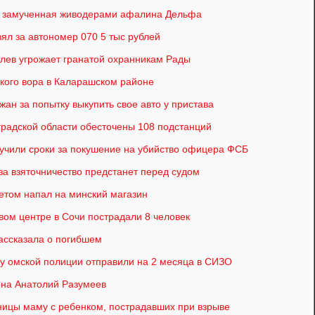
а замученная живодерами афалина Дельфа
ял за автономер 070 5 тыс рублей
олев угрожает гранатой охранникам Рады
кого вора в Каларашском районе
ан за попытку выкупить свое авто у пристава
нградской области обесточены 108 подстанций
учили сроки за покушение на убийство офицера ФСБ
а взяточничество предстанет перед судом
летом напал на минский магазин
овом центре в Сочи пострадали 8 человек
ассказала о погибшем
у омской полиции отправили на 2 месяца в СИЗО
она Анатолий Разумеев
ницы маму с ребенком, пострадавших при взрыве