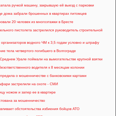
апала ручкой машину, закрывшую ей выезд с парковки
де дома забрали брошенных в квартирах питомцев
овали 20 человек из многоэтажки в Бресте
ельного пистолета застрелился руководитель строительной
 организаторов водного ЧМ к 3,5 годам условно и штрафу
ие тела четвертого погибшего в Волгограде
 Среднем Урале поймали на вымогательстве крупной взятки
безответственного водителя к 8 месяцам колонии
упредила о мошенничестве с банковскими картами
сафари застрелили на охоте - СМИ
цу ножом и запер ее в квартире
тована за мошенничество
авливает обстоятельства избиения бойцов АТО