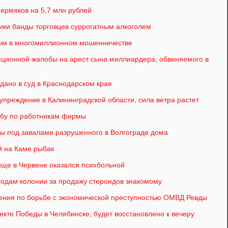
ермяков на 5,7 млн рублей
ики банды торговцев суррогатным алкоголем
ным в многомиллионном мошенничестве
ционной жалобы на арест сына миллиардера, обвиняемого в
дано в суд в Краснодарском крае
реждение в Калининградской области, сила ветра растет
ьбу по работникам фирмы
ы под завалами разрушенного в Волгограде дома
й на Каме рыбак
ище в Червене оказался психбольной
 годам колонии за продажу стероидов знакомому
ения по борьбе с экономической преступностью ОМВД Ревды
кте Победы в Челябинске, будет восстановлено к вечеру