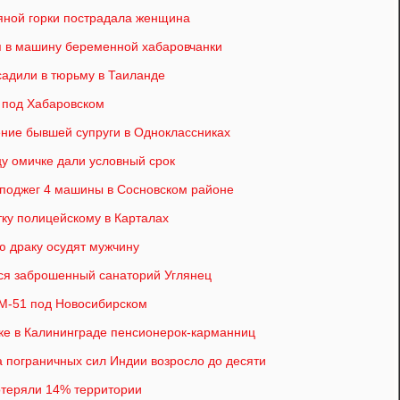
яной горки пострадала женщина
 в машину беременной хабаровчанки
садили в тюрьму в Таиланде
 под Хабаровском
ние бывшей супруги в Одноклассниках
у омичке дали условный срок
 поджег 4 машины в Сосновском районе
тку полицейскому в Карталах
ю драку осудят мужчину
лся заброшенный санаторий Углянец
 М-51 под Новосибирском
ке в Калининграде пенсионерок-карманниц
 пограничных сил Индии возросло до десяти
потеряли 14% территории