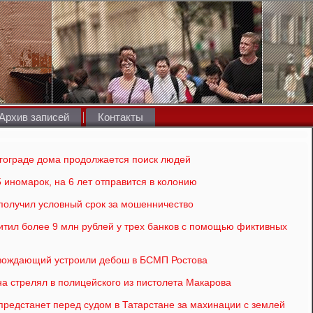
Архив записей
Контакты
гограде дома продолжается поиск людей
 иномарок, на 6 лет отправится в колонию
получил условный срок за мошенничество
тил более 9 млн рублей у трех банков с помощью фиктивных
овождающий устроили дебош в БСМП Ростова
на стрелял в полицейского из пистолета Макарова
 предстанет перед судом в Татарстане за махинации с землей