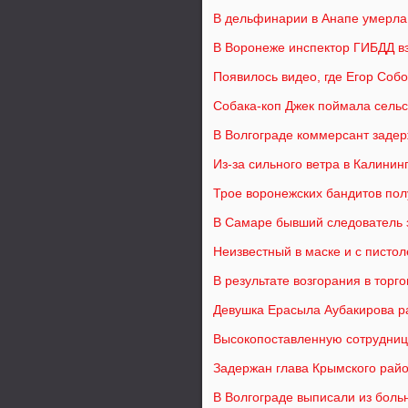
В дельфинарии в Анапе умерл
В Воронеже инспектор ГИБДД вз
Появилось видео, где Егор Соб
Собака-коп Джек поймала сельс
В Волгограде коммерсант задерж
Из-за сильного ветра в Калини
Трое воронежских бандитов пол
В Самаре бывший следователь з
Неизвестный в маске и с писто
В результате возгорания в торг
Девушка Ерасыла Аубакирова р
Высокопоставленную сотрудниц
Задержан глава Крымского рай
В Волгограде выписали из боль