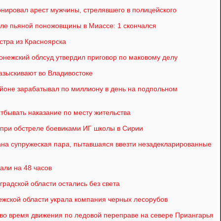
нировал арест мужчины, стрелявшего в полицейского
сле пьяной поножовщины в Миассе: 1 скончался
стра из Красноярска
ронежский облсуд утвердил приговор по маковому делу
азыскивают во Владивостоке
йоне зарабатывал по миллиону в день на подпольном
отбывать наказание по месту жительства
и при обстреле боевиками ИГ школы в Сирии
ана супружеская пара, пытавшаяся ввезти незадекларированные
али на 48 часов
градской области остались без света
ежской области украла компания черных лесорубов
во время движения по ледовой переправе на севере Приангарья