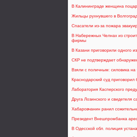
В Калининграде женщина поцар
Жильцы рухнувшего в Волгогра
Спасатели из-за пожара эвакуир
В Набережных Челнах из строит
фирмы
В Казани приговорили одного из
СКР не подтверждает обнаружен
Взяли с поличным: силовика на
Краснодарский суд приговорил 
Лаборатория Касперского пред
Друга Лозинского и свидетеля 
Хабаровчанин ранил сожительни
Президент Внешпромбанка арес
В Одесской обл. полиция устан