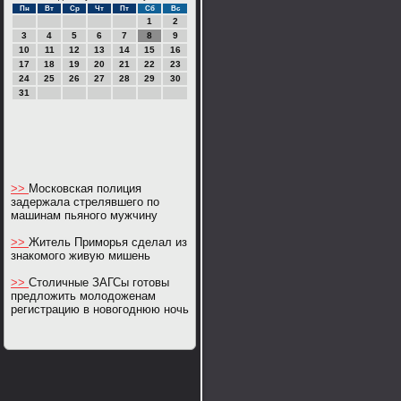
Пн
Вт
Ср
Чт
Пт
Сб
Вс
1
2
3
4
5
6
7
8
9
10
11
12
13
14
15
16
17
18
19
20
21
22
23
24
25
26
27
28
29
30
31
>>
Московская полиция
задержала стрелявшего по
машинам пьяного мужчину
>>
Житель Приморья сделал из
знакомого живую мишень
>>
Столичные ЗАГСы готовы
предложить молодоженам
регистрацию в новогоднюю ночь