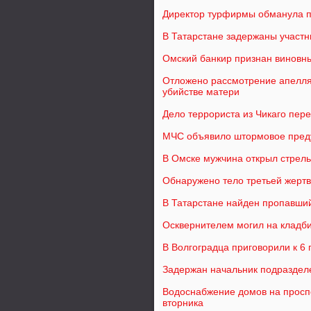
Директор турфирмы обманула п
В Татарстане задержаны участн
Омский банкир признан винов
Отложено рассмотрение апелля
убийстве матери
Дело террориста из Чикаго пере
МЧС объявило штормовое предуп
В Омске мужчина открыл стрел
Обнаружено тело третьей жертв
В Татарстане найден пропавши
Осквернителем могил на кладб
В Волгоградца приговорили к 6
Задержан начальник подраздел
Водоснабжение домов на проспе
вторника