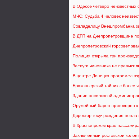
В Одессе четверо неизвестных 
МЧС: Судьба 4 человек неизвес
Совладелицу Внешпромбанка з
В ДТП на Днепропетровщине по
Днепропетровский горсовет эвак
Полиция открыла три производс
Заслуги чиновника не превысил
В центре Донецка прогремел вз
Браконьерский тайник с более
Здание поселковой администрац
Оружейный барон приговорен к 
Директор госучреждения попла
В Красноярском крае пассажира
Заключенный ростовской колон