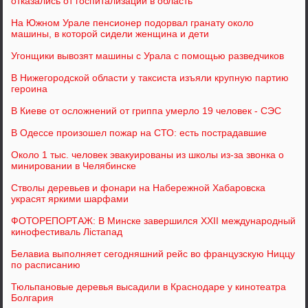
отказались от госпитализации в область
На Южном Урале пенсионер подорвал гранату около
машины, в которой сидели женщина и дети
Угонщики вывозят машины с Урала с помощью разведчиков
В Нижегородской области у таксиста изъяли крупную партию
героина
В Киеве от осложнений от гриппа умерло 19 человек - СЭС
В Одессе произошел пожар на СТО: есть пострадавшие
Около 1 тыс. человек эвакуированы из школы из-за звонка о
минировании в Челябинске
Стволы деревьев и фонари на Набережной Хабаровска
украсят яркими шарфами
ФОТОРЕПОРТАЖ: В Минске завершился XXII международный
кинофестиваль Лістапад
Белавиа выполняет сегодняшний рейс во французскую Ниццу
по расписанию
Тюльпановые деревья высадили в Краснодаре у кинотеатра
Болгария