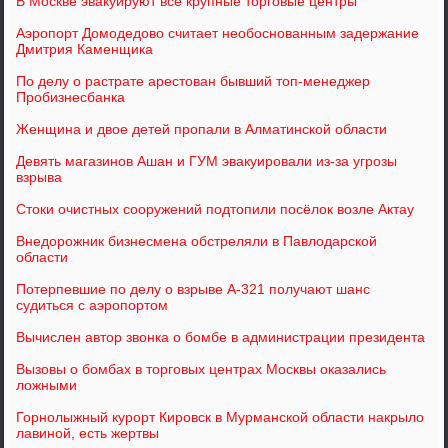
В Москве эвакуируют все крупные торговые центры
Аэропорт Домодедово считает необоснованным задержание
Дмитрия Каменщика
По делу о растрате арестован бывший топ-менеджер
Пробизнесбанка
Женщина и двое детей пропали в Алматинской области
Девять магазинов Ашан и ГУМ эвакуировали из-за угрозы
взрыва
Стоки очистных сооружений подтопили посёлок возле Актау
Внедорожник бизнесмена обстреляли в Павлодарской
области
Потерпевшие по делу о взрыве А-321 получают шанс
судиться с аэропортом
Вычислен автор звонка о бомбе в администрации президента
Вызовы о бомбах в торговых центрах Москвы оказались
ложными
Горнолыжный курорт Кировск в Мурманской области накрыло
лавиной, есть жертвы