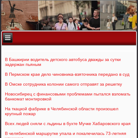
В Башкирии водитель детского автобуса дважды за сутки
задержан пьяным
В Пермском крае дело чиновника-взяточника передано в суд
В Омске сотрудника колонии самого отправят за решетку
Новосибирец с финансовыми проблемами пытался взломать
банкомат монтировкой
На ткацкой фабрике в Челябинской области произошел
крупный пожар
Всех людей сняли с льдины в бухте Мучке Хабаровского края
В челябинской маршрутке упала и покалечилась 73-летняя