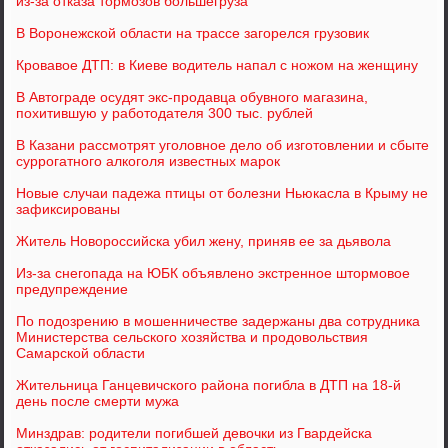
из-за отказа тормозов большегруза
В Воронежской области на трассе загорелся грузовик
Кровавое ДТП: в Киеве водитель напал с ножом на женщину
В Автограде осудят экс-продавца обувного магазина,
похитившую у работодателя 300 тыс. рублей
В Казани рассмотрят уголовное дело об изготовлении и сбыте
суррогатного алкоголя известных марок
Новые случаи падежа птицы от болезни Ньюкасла в Крыму не
зафиксированы
Житель Новороссийска убил жену, приняв ее за дьявола
Из-за снегопада на ЮБК объявлено экстренное штормовое
предупреждение
По подозрению в мошенничестве задержаны два сотрудника
Министерства сельского хозяйства и продовольствия
Самарской области
Жительница Ганцевичского района погибла в ДТП на 18-й
день после смерти мужа
Минздрав: родители погибшей девочки из Гвардейска