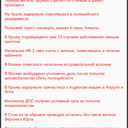
Пьяный житель Пружан стрелял по птичкам и ранил
прохожего
На Урале задержали стрелявшего в полицейского
рецидивиста
Польский турист насмерть замерз в горах Алматы
В Крыму подтверждено уже 13 случаев заболевания свиным
гриппом
Начальник ИК-2 свел счеты с жизнью, повесившись в личном
кабинете
В Казани повесился начальник исправительной колонии
В Москве возбуждено уголовное дело после попытки
автомобилистки сбить полицейского
В Крыму задержали причастных к поджогам машин в Алуште и
Ялте
Инспектор ДПС получил условный срок за попытку
мошенничества
В Сочи из-за обрывов проводов остались без света жители
Верхнего Юрта