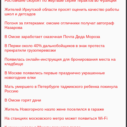
Ростовчане скорбят по жертвам серии терактов во Франции
Жителей Иркутской области просят оценить качество работы
школ и детсадов
Погоня за пятерками: омские отличники получат автограф
Назарова
В Омске заработает сказочная Почта Деда Мороза
В Перми около 40% дальнобойщиков в знак протеста
прекратили грузоперевозки
Появилась онлайн-инcтрукция для бронирования места на
кладбище
В Москве появились первые празднично украшенные
новогодние елки
Мать умершего в Петербурге таджикского ребенка покинула
Россию
В Омске горят дачи
Житель Новогорного назло жене поселился в гараже
На станциях московского метро может появиться Wi-Fi