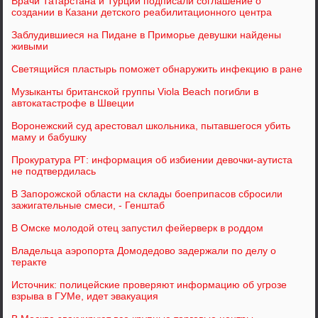
Врачи Татарстана и Турции подписали соглашение о
создании в Казани детского реабилитационного центра
Заблудившиеся на Пидане в Приморье девушки найдены
живыми
Светящийся пластырь поможет обнаружить инфекцию в ране
Музыканты британской группы Viola Beach погибли в
автокатастрофе в Швеции
Воронежский суд арестовал школьника, пытавшегося убить
маму и бабушку
Прокуратура РТ: информация об избиении девочки-аутиста
не подтвердилась
В Запорожской области на склады боеприпасов сбросили
зажигательные смеси, - Генштаб
В Омске молодой отец запустил фейерверк в роддом
Владельца аэропорта Домодедово задержали по делу о
теракте
Источник: полицейские проверяют информацию об угрозе
взрыва в ГУМе, идет эвакуация