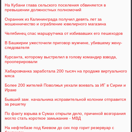
На Кубани глава сельского поселения обвиняется в
превышении должностных полномочий
Охранник из Калининграда получил девять лет за
мошенничество и ограбление ювелирного магазина
Челябинец спас маршрутчика от избивавших его пешеходов
В Башкирии ужесточили приговор мужчине, убившему жену-
следователя
Курсанта, которому выстрелил в голову командир взвода,
прооперировали
Хабаровчанка заработала 200 тысяч на продаже виртуального
мяса
Более 200 жителей Поволжья уехали воевать за ИГ в Сирии и
Ираке
Бывший зам. начальника исправительной колонии отправится
за решетку
По факту взрыва в Сумах открыли дело, причиной возгорания
могло стать короткое замыкание - МВД
На нефтебазе под Киевом до сих пор горит резервуар с