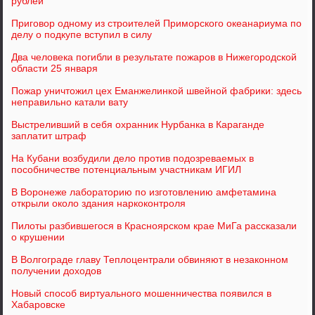
рублей
Приговор одному из строителей Приморского океанариума по
делу о подкупе вступил в силу
Два человека погибли в результате пожаров в Нижегородской
области 25 января
Пожар уничтожил цех Еманжелинкой швейной фабрики: здесь
неправильно катали вату
Выстреливший в себя охранник Нурбанка в Караганде
заплатит штраф
На Кубани возбудили дело против подозреваемых в
пособничестве потенциальным участникам ИГИЛ
В Воронеже лабораторию по изготовлению амфетамина
открыли около здания наркоконтроля
Пилоты разбившегося в Красноярском крае МиГа рассказали
о крушении
В Волгограде главу Теплоцентрали обвиняют в незаконном
получении доходов
Новый способ виртуального мошенничества появился в
Хабаровске