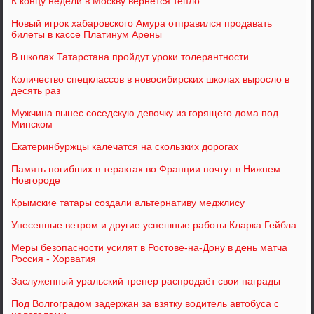
К концу недели в Москву вернется тепло
Новый игрок хабаровского Амура отправился продавать
билеты в кассе Платинум Арены
В школах Татарстана пройдут уроки толерантности
Количество спецклассов в новосибирских школах выросло в
десять раз
Мужчина вынес соседскую девочку из горящего дома под
Минском
Екатеринбуржцы калечатся на скользких дорогах
Память погибших в терактах во Франции почтут в Нижнем
Новгороде
Крымские татары создали альтернативу меджлису
Унесенные ветром и другие успешные работы Кларка Гейбла
Меры безопасности усилят в Ростове-на-Дону в день матча
Россия - Хорватия
Заслуженный уральский тренер распродаёт свои награды
Под Волгоградом задержан за взятку водитель автобуса с