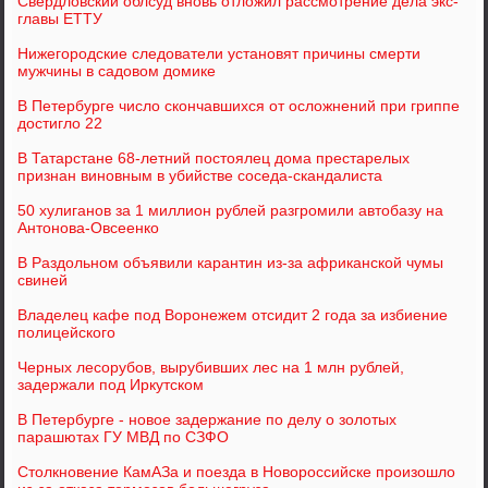
Свердловский облсуд вновь отложил рассмотрение дела экс-
главы ЕТТУ
Нижегородские следователи установят причины смерти
мужчины в садовом домике
В Петербурге число скончавшихся от осложнений при гриппе
достигло 22
В Татарстане 68-летний постоялец дома престарелых
признан виновным в убийстве соседа-скандалиста
50 хулиганов за 1 миллион рублей разгромили автобазу на
Антонова-Овсеенко
В Раздольном объявили карантин из-за африканской чумы
свиней
Владелец кафе под Воронежем отсидит 2 года за избиение
полицейского
Черных лесорубов, вырубивших лес на 1 млн рублей,
задержали под Иркутском
В Петербурге - новое задержание по делу о золотых
парашютах ГУ МВД по СЗФО
Столкновение КамАЗа и поезда в Новороссийске произошло