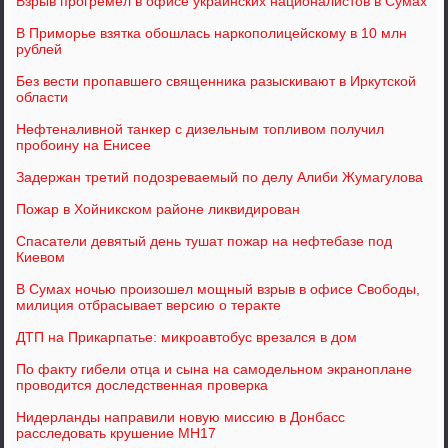
Взрыв прогремел в офисе украинских националистов в Сумах
В Приморье взятка обошлась наркополицейскому в 10 млн
рублей
Без вести пропавшего священника разыскивают в Иркутской
области
Нефтеналивной танкер с дизельным топливом получил
пробоину на Енисее
Задержан третий подозреваемый по делу Алиби Жумагулова
Пожар в Хойникском районе ликвидирован
Спасатели девятый день тушат пожар на нефтебазе под
Киевом
В Сумах ночью произошел мощный взрыв в офисе Свободы,
милиция отбрасывает версию о теракте
ДТП на Прикарпатье: микроавтобус врезался в дом
По факту гибели отца и сына на самодельном экраноплане
проводится доследственная проверка
Нидерланды направили новую миссию в Донбасс
расследовать крушение MH17