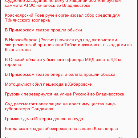
Судебное заседание по делу о хищении 300 млн рублей
саммита АТЭС началось во Владивостоке
Красноярский Роев ручей организовал сбор средств для
Тбилисского зоопарка
В Приморском театре прошли обыски
В Новосибирске (Россия) начался суд над активистами
экстремистской организации Таблиги джамаат - выходцами из
Кыргызстана
В Ошской области у бывшего офицера МВД изъято 4,8 кг
героина
В Приморском театре оперы и балета прошли обыски
Мотоциклист сбил пешехода в Хабаровске
Грузовик перевернулся на улице Русской во Владивостоке
Суд рассмотрит апелляцию на арест имущества вице-
губернатора Сандакова
Громкое дело Интерры дошло до суда
Банда скотокрадов обезврежена на западе Красноярья