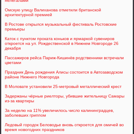
нелегалами
Омскую улицу Валиханова отметили британской
архитектурной премией
В Ростове открылся музыкальный фестиваль Ростовские
премьеры
Каток с пунктом проката коньков и ярмаркой сувениров
откроется на ул. Рождественской в Нижнем Новгороде 26
декабря
Пассажиров рейса Париж-Кишинёв родственники встречали
цветами
Праздник День рождения Алисы состоится в Автозаводском
районе Нижнего Новгорода
В Моловате установили 25-метровый металлический крест
Задержаны чёрные риелторы, убившие жительницу Самары
из-за квартиры
За неделю на 11% увеличилось число калининградцев,
заболевших гриппом
Ледовый городок Беловодье вновь откроется для омичей во
время новогодних праздников