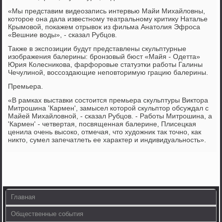
«Мы представим видеозапись интервью Майи Михайловны,
которое она дала известному театральному критику Наталье
Крымовой, покажем отрывок из фильма Анатолия Эфроса
«Вешние воды», - сказал Рубцов.
Также в экспозиции будут представлены скульптурные
изображения балерины: бронзовый бюст «Майя - Одетта»
Юрия Колесникова, фарфоровые статуэтки работы Галины
Чечулиной, воссоздающие неповторимую грацию балерины.
Премьера.
«В рамках выставки состоится премьера скульптуры Виктора
Митрошина 'Кармен', замысел которой скульптор обсуждал с
Майей Михайловной, - сказал Рубцов. - Работы Митрошина, а
'Кармен' - четвертая, посвященная балерине, Плисецкая
ценила очень высоко, отмечая, что художник так точно, как
никто, сумел запечатлеть ее характер и индивидуальность».
Главная
Общественные события