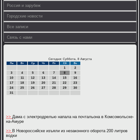
Россия и зарубеж
Городские новости
Все записи
Связь с нами
Сегодня: Суббота, 8 Августа
Пн
Вт
Ср
Чт
Пт
Сб
Вс
1
2
3
4
5
6
7
8
9
10
11
12
13
14
15
16
17
18
19
20
21
22
23
24
25
26
27
28
29
30
31
>>
Дама с электродрелью напала на почтальона в Комсомольске-
на-Амуре
>>
В Новороссийске изъяли из незаконного оборота 200 литров
водки