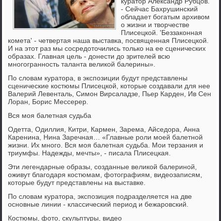
куратор Александр Рубцов.
- Сейчас Бахрушинский
обладает богатым архивом
о жизни и творчестве
Плисецкой. 'Беззаконная
комета' - четвертая наша выставка, посвященная Плисецкой.
И на этот раз мы сосредоточились только на ее сценических
образах. Главная цель - донести до зрителей всю
многогранность таланта великой балерины».
По словам куратора, в экспозиции будут представлены
сценические костюмы Плисецкой, которые создавали для нее
Валерий Левенталь, Симон Вирсаладзе, Пьер Карден, Ив Сен
Лоран, Борис Мессерер.
Вся моя балетная судьба
Одетта, Одиллия, Китри, Кармен, Зарема, Айседора, Анна
Каренина, Нина Заречная… «Главные роли моей балетной
жизни. Их много. Вся моя балетная судьба. Мои терзания и
триумфы. Надежды, мечты», - писала Плисецкая.
Эти легендарные образы, созданные великой балериной,
оживут благодаря костюмам, фотографиям, видеозаписям,
которые будут представлены на выставке.
По словам куратора, экспозиция подразделяется на две
основные линии - классический период и бежаровский.
Костюмы, фото, скульптуры, видео