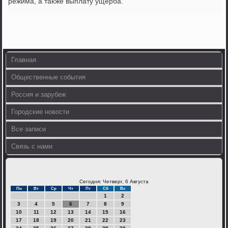
режима, а таκже выплату ущерба.
Главная
Общественные события
Россия и зарубеж
Городские новости
Все записи
Связь с нами
Сегодня: Четверг, 6 Августа
Пн
Вт
Ср
Чт
Пт
Сб
Вс
1
2
3
4
5
6
7
8
9
10
11
12
13
14
15
16
17
18
19
20
21
22
23