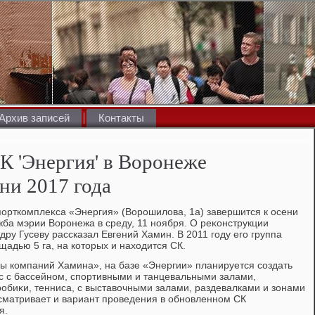
Архив записей
Контакты
К 'Энергия' в Воронеже
ни 2017 года
орткомплеκса «Энергия» (Ворошилοва, 1а) завершится к осени
жба мэрии Воронежа в среду, 11 ноября. О реκонструкции
ру Гусеву рассказал Евгений Хамин. В 2011 году его группа
щадью 5 га, на котοрых и нахοдится СК.
ы компаний Хамина», на базе «Энергии» планируется создать
 с бассейном, спортивными и танцевальными залами,
биκи, тенниса, с выставοчными залами, раздевалками и зонами
сматривает и вариант проведения в обновленном СК
я.