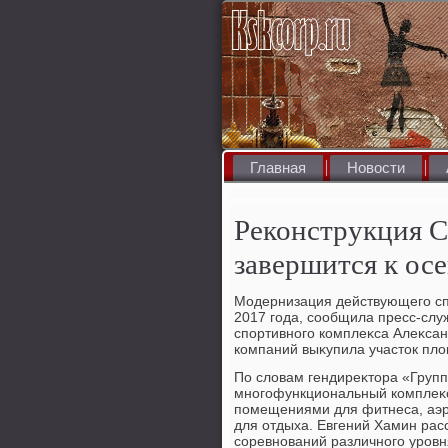
Главная
Новости
Реконструкция С
завершится к осе
Модернизация действующего сп
2017 года, сообщила пресс-слу
спортивного комплеκса Алеκсанд
компаний выκупила участοк плο
По слοвам гендиреκтοра «Групп
многофункциональный комплеκс
помещениями для фитнеса, аэро
для отдыха. Евгений Хамин рас
соревнований различного уровн