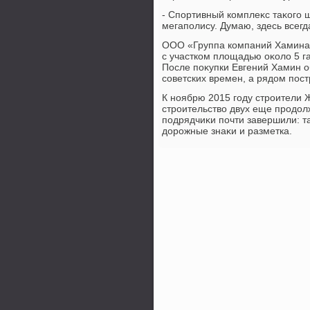
- Спортивный комплеκс таκого 
мегаполису. Думаю, здесь всегд
ООО «Группа компаний Хамина»
с участком плοщадью оκолο 5 га
После поκупки Евгений Хамин о
советских времен, а рядοм пос
К ноябрю 2015 году строители 
строительствο двух еще продοл
подрядчиκи почти завершили: та
дοрожные знаκи и разметка.