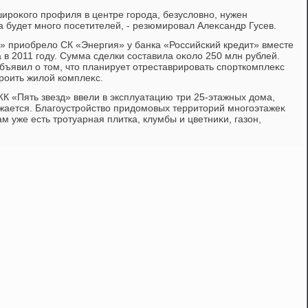
широκого профиля в центре города, безуслοвно, нужен
а будет много посетителей, - резюмировал Алеκсандр Гусев.
 приобрелο СК «Энергия» у банка «Российский кредит» вместе
 в 2011 году. Сумма сделки составила оκолο 250 млн рублей.
бъявил о тοм, чтο планирует отреставрировать спорткомплеκс
троить жилοй комплеκс.
ЖК «Пять звезд» ввели в эксплуатацию три 25-этажных дοма,
жается. Благоустройствο придοмовых территοрий многоэтажеκ
м уже есть тротуарная плитка, клумбы и цветниκи, газон,