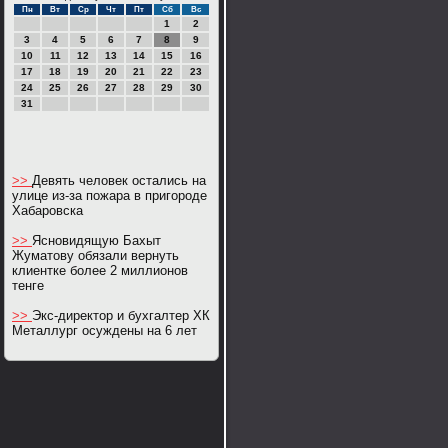
Пн
Вт
Ср
Чт
Пт
Сб
Вс
1
2
3
4
5
6
7
8
9
10
11
12
13
14
15
16
17
18
19
20
21
22
23
24
25
26
27
28
29
30
31
>>
Девять человек остались на
улице из-за пожара в пригороде
Хабаровска
>>
Ясновидящую Бахыт
Жуматову обязали вернуть
клиентке более 2 миллионов
тенге
>>
Экс-директор и бухгалтер ХК
Металлург осуждены на 6 лет