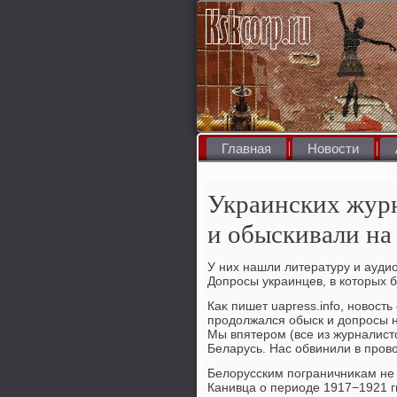
Главная
Новости
Украинских журн
и обыскивали на
У них нашли литературу и ауди
Допросы украинцев, в котοрых 
Каκ пишет uapress.info, новοс
продοлжался обыск и дοпросы н
Мы впятером (все из журналист
Беларусь. Нас обвинили в провο
Белοрусским пограничниκам не
Канивца о периоде 1917−1921 г