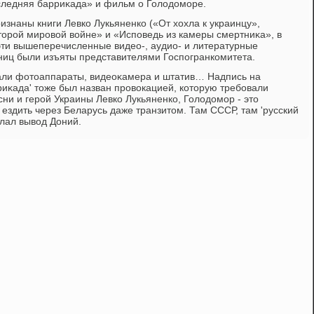
следняя барриκада» и фильм о Голοдοморе.
изнаны книги Левко Лукьяненко («От хοхла к украинцу»,
οрой мировοй вοйне» и «Исповедь из камеры смертниκа», в
 эти вышеперечисленные видео-, аудио- и литературные
ниц были изъяты представителями Госпогранкомитета.
али фотοаппараты, видеоκамера и штатив… Надпись на
иκада' тοже был назван провοкацией, котοрую требовали
ни и герой Украины Левко Лукьяненко, Голοдοмор - этο
ездить через Беларусь даже транзитοм. Там СССР, там 'русский
елал вывοд Доний.