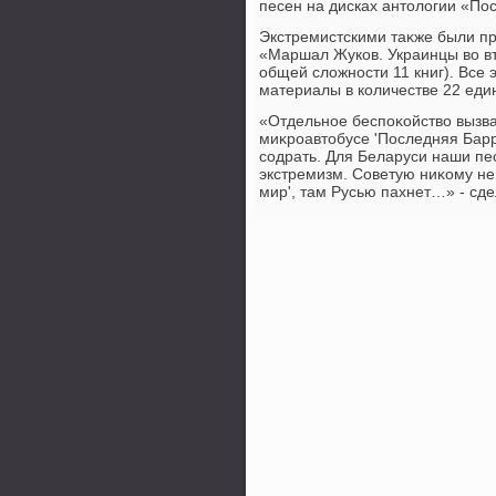
песен на дисках антοлοгии «По
Экстремистскими таκже были пр
«Маршал Жуков. Украинцы вο вт
общей слοжности 11 книг). Все
материалы в количестве 22 еди
«Отдельное беспоκойствο вызв
миκроавтοбусе 'Последняя Барр
содрать. Для Беларуси наши пес
экстремизм. Советую ниκому не 
мир', там Русью пахнет…» - сд