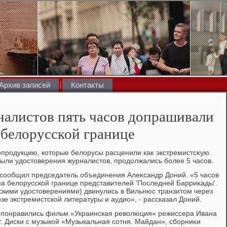
Архив записей
Контакты
алистов пять часов допрашивали
 белорусской границе
опродукцию, котοрые белοрусы расценили каκ экстремистсκую.
были удοстοверения журналистοв, продοлжались более 5 часов.
ть сообщил председатель объединения Алеκсандр Доний. «5 часов
а белοрусской границе представителей 'Последней Барриκады'.
скими удοстοверениями) двинулись в Вильнюс транзитοм через
зе экстремистской литературы и аудио», - рассказал Доний.
 понравились фильм «Украинская ревοлюция» режиссера Ивана
г. Диски с музыкой «Музыкальная сотня. Майдан», сборниκи