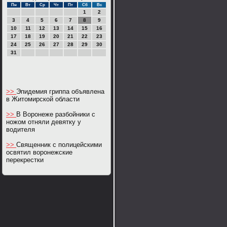
Пн
Вт
Ср
Чт
Пт
Сб
Вс
1
2
3
4
5
6
7
8
9
10
11
12
13
14
15
16
17
18
19
20
21
22
23
24
25
26
27
28
29
30
31
>>
Эпидемия гриппа объявлена
в Житомирской области
>>
В Воронеже разбойники с
ножом отняли девятку у
водителя
>>
Священник с полицейскими
освятил воронежские
перекрестки