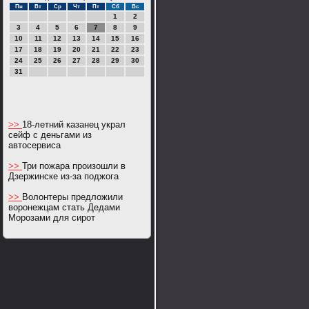
Пн
Вт
Ср
Чт
Пт
Сб
Вс
1
2
3
4
5
6
7
8
9
10
11
12
13
14
15
16
17
18
19
20
21
22
23
24
25
26
27
28
29
30
31
>>
18-летний казанец украл
сейф с деньгами из
автосервиса
>>
Три пожара произошли в
Дзержинске из-за поджога
>>
Волонтеры предложили
воронежцам стать Дедами
Морозами для сирот