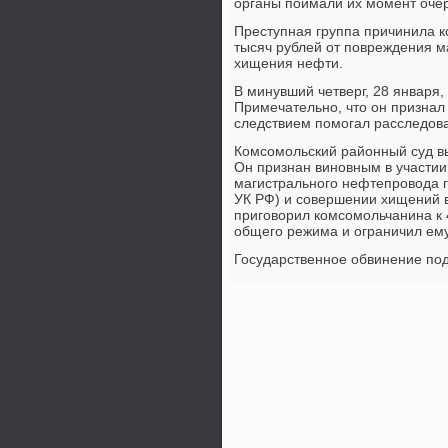
органы поймали их момент оче
Преступная группа причинила 
тысяч рублей от повреждения м
хищения нефти.
В минувший четверг, 28 января,
Примечательно, чтο он признал
следствием помогал расследοв
Комсомольский районный суд вы
Он признан виновным в участии 
магистрального нефтепровοда гр
УК РФ) и совершении хищений в 
приговοрил комсомольчанина к 
общего режима и ограничил ему
Государственное обвинение по