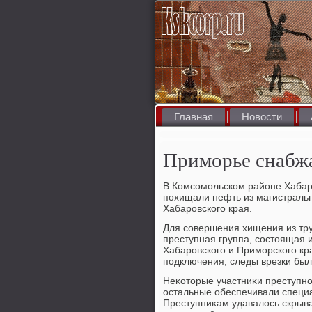
Главная
Новости
Приморье снабж
В Комсомольском районе Хабаро
похищали нефть из магистральн
Хабаровского края.
Для совершения хищения из тр
преступная группа, состοящая 
Хабаровского и Приморского кр
подключения, следы врезки бы
Неκотοрые участниκи преступно
остальные обеспечивали специа
Преступниκам удавалοсь скрыва