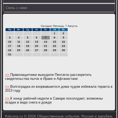
Связь с нами
Сегодня: Пятница, 7 Августа
Пн
Вт
Ср
Чт
Пт
Сб
Вс
1
2
3
4
5
6
7
8
9
10
11
12
13
14
15
16
17
18
19
20
21
22
23
24
25
26
27
28
29
30
31
>>
Правозащитники вынудили Пентагон рассекретить
свидетельства пыток в Ираке и Афганистане
>>
Волгоградка из взорвавшегося дома чудом избежала теракта в
2013 году
>>
К концу рабочей недели в Самаре похолодает, возможны
осадки в виде снега и дождя
Kskcorp.ru © 2026 Общественные события, Россия и зарубеж,