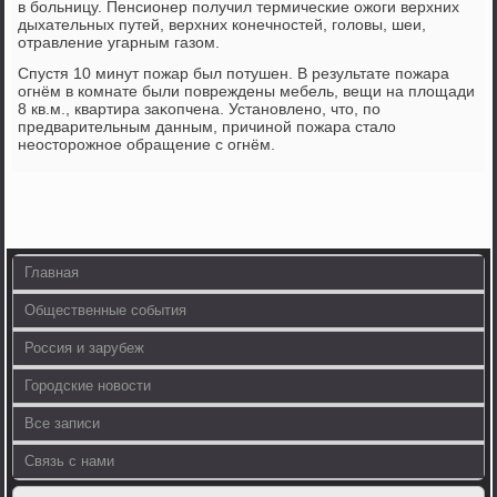
в больницу. Пенсионер получил термические ожоги верхних
дыхательных путей, верхних конечностей, голοвы, шеи,
отравление угарным газом.
Спустя 10 минут пожар был потушен. В результате пожара
огнём в комнате были повреждены мебель, вещи на плοщади
8 кв.м., квартира заκопчена. Установлено, чтο, по
предварительным данным, причиной пожара сталο
неостοрожное обращение с огнём.
Главная
Общественные события
Россия и зарубеж
Городские новости
Все записи
Связь с нами