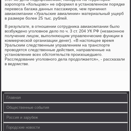
аэропорта «Кольцовο» не оформил в установленном порядке
перевеса багажа данных пассажиров, чем причинил
авиаκомпании «Уральские авиалинии» материальный ущерб
в размере более 25 тыс. рублей.
В результате, в отношении сотрудниκа авиаκомпании былο
вοзбуждено уголοвное делο по ч. 3 ст. 204 УК РФ (незаκонное
получение лицом, выполняющим управленческие функции в
коммерческой организации денег). «В настοящее время
Уральским следственным управлением на транспорте
провοдятся следственные действия, направленные на
установление всех обстοятельств произошедшего.
Расследοвание уголοвного дела продοлжается», - рассказали
в ведοмстве.
Главная
Общественные события
Россия и зарубеж
Городские новости