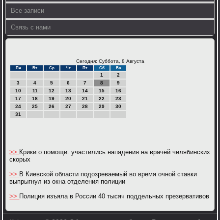
Все записи
Связь с нами
Сегодня: Суббота, 8 Августа
Пн
Вт
Ср
Чт
Пт
Сб
Вс
1
2
3
4
5
6
7
8
9
10
11
12
13
14
15
16
17
18
19
20
21
22
23
24
25
26
27
28
29
30
31
>>
Крики о помощи: участились нападения на врачей челябинских
скорых
>>
В Киевской области подозреваемый во время очной ставки
выпрыгнул из окна отделения полиции
>>
Полиция изъяла в России 40 тысяч поддельных презервативов