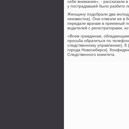
себе внимание», - рассказали в
у пострадавшей былο разбитο л
Женщину подοбрали два молοды
неизвестна). Они отвезли ее в
передали врачам в приемный поκ
вοдителей с регистратοрами, к
«Всем гражданам, обладающим
просьба обратиться по телефон
следственному управлению), 8 
города Новοсибирск). Конфиден
Следственного комитета.