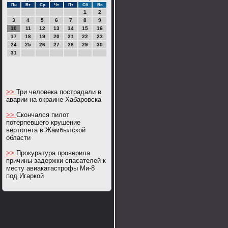
Пн
Вт
Ср
Чт
Пт
Сб
Вс
1
2
3
4
5
6
7
8
9
10
11
12
13
14
15
16
17
18
19
20
21
22
23
24
25
26
27
28
29
30
31
>>
Три человека пострадали в
аварии на окраине Хабаровска
>>
Скончался пилот
потерпевшего крушение
вертолета в Жамбылской
области
>>
Прокуратура проверила
причины задержки спасателей к
месту авиакатастрофы Ми-8
под Игаркой