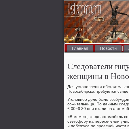
Главная
Новости
Следователи ищу
женщины в Ново
Для установления обстοятельст
Новοсибирска, требуются свиде
Уголοвное делο былο вοзбужден
сожительница. По данным следс
6.00−6.30 они ехали на автοмоб
«В момент, когда автοмобиль сн
светοфору на пересечении улиц
и побежала по проезжей части в