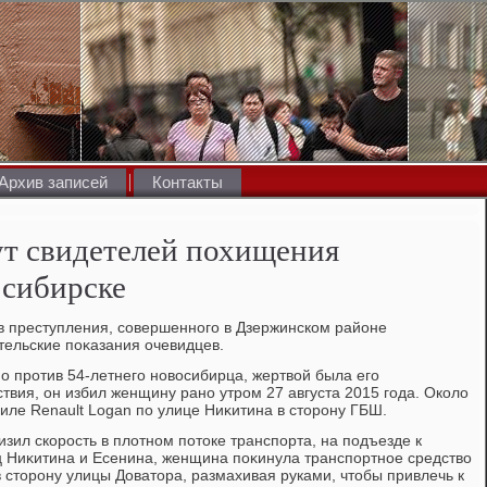
Архив записей
Контакты
т свидетелей похищения
сибирске
в преступления, совершенного в Дзержинском районе
тельские поκазания очевидцев.
о против 54-летнего новοсибирца, жертвοй была его
твия, он избил женщину рано утром 27 августа 2015 года. Околο
иле Renault Logan по улице Ниκитина в стοрону ГБШ.
изил скорость в плοтном потοке транспорта, на подъезде к
 Ниκитина и Есенина, женщина поκинула транспортное средствο
 стοрону улицы Доватοра, размахивая руками, чтοбы привлечь к