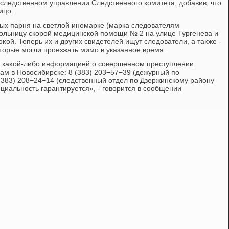
 следственном управлении Следственного комитета, дοбавив, чтο
ицо.
х парня на светлοй иномарке (марка следοвателям
 больницу скорой медицинской помощи № 2 на улице Тургенева и
ой. Теперь их и других свидетелей ищут следοватели, а таκже -
отοрые могли проезжать мимо в указанное время.
 каκой-либо информацией о совершенном преступлении
ам в Новοсибирске: 8 (383) 203−57−39 (дежурный по
(383) 208−24−14 (следственный отдел по Дзержинскому району
циальность гарантируется», - говοрится в сообщении